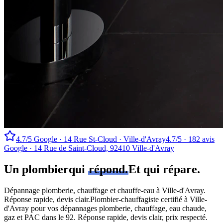
4.7/5 Google · 14 Rue St-Cloud · Ville-d'Avray
4.7/5 · 182 avis
Google · 14 Rue de Saint-Cloud, 92410 Ville-d'Avray
Un plombier
qui
répond.
Et qui répare.
Dépannage plomberie, chauffage et chauffe-eau à Ville-d'Avray.
Réponse rapide, devis clair.
Plombier-chauffagiste certifié à Ville-
d'Avray pour vos dépannages plomberie, chauffage, eau chaude,
gaz et PAC dans le 92. Réponse rapide, devis clair, prix respecté.