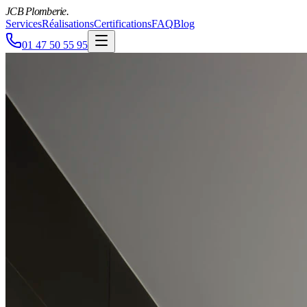
JCB Plomberie
.
Services
Réalisations
Certifications
FAQ
Blog
01 47 50 55 95