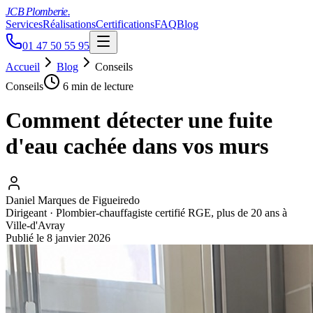
JCB Plomberie
.
Services
Réalisations
Certifications
FAQ
Blog
01 47 50 55 95
Accueil
Blog
Conseils
Conseils
6 min
de lecture
Comment détecter une fuite
d'eau cachée dans vos murs
Daniel Marques de Figueiredo
Dirigeant · Plombier-chauffagiste certifié RGE, plus de 20 ans à
Ville-d'Avray
Publié le
8 janvier 2026