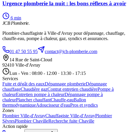
Urgence plomberie la nuit : les bons réflexes à avoir
6 min
JCB Plomberie
.
Plombier-chauffagiste à Ville-d'Avray pour dépannage, chauffage,
chauffe-eau, pompe à chaleur, gaz, syndics et assurances.
01 47 50 55 95
contact@jcb-plomberie.com
14 Rue de Saint-Cloud
92410 Ville-d'Avray
Lun - Ven : 08:00 - 12:00 · 13:30 - 17:15
Services
Fuite et dégât des eaux
Dépannage plomberie
Dépannage
chauffage
Chaudière gaz
Contrat entretien chaudière
Pompe à
chaleur
Entretien pompe à chaleur
Dépannage pompe à
chaleur
Plancher chauffant
Chauffe-eau
Ballon
thermodynamique
Adoucisseur d'eau
Pros et syndics
Zones
Plombier Ville-d'Avray
Chauffagiste Ville-d'Avray
Plombier
Sèvres
Plombier Chaville
Recherche fuite Chaville
Action rapide