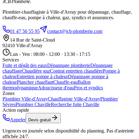
JCB Plomberie
.
Plombier-chauffagiste à Ville-d'Avray pour dépannage, chauffage,
chauffe-eau, pompe à chaleur, gaz, syndics et assurances.
01 47 50 55 95
contact@jcb-plomberie.com
14 Rue de Saint-Cloud
92410 Ville-d'Avray
Lun - Ven : 08:00 - 12:00 · 13:30 - 17:15
Services
Fuite et dégât des eaux
Dépannage plomberie
Dépannage
chauffage
Chaudière gaz
Contrat entretien chaudière
Pompe à
chaleur
Entretien pompe à chaleur
Dépannage pompe à
chaleur
Plancher chauffant
Chauffe-eau
Ballon
thermodynamique
Adoucisseur d'eau
Pros et syndics
Zones
Plombier Ville-d'Avray
Chauffagiste Ville-d'Avray
Plombier
Sèvres
Plombier Chaville
Recherche fuite Chaville
Action rapide
Appeler
Devis gratuit
Urgences en journée selon disponibilité du planning. Pas d'astreinte
affichée 24/7.