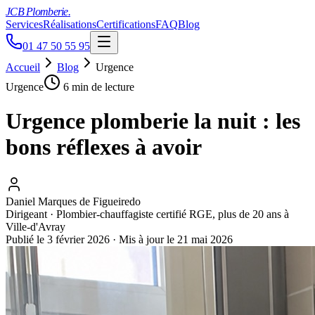
JCB Plomberie
.
Services
Réalisations
Certifications
FAQ
Blog
01 47 50 55 95
Accueil
Blog
Urgence
Urgence
6 min
de lecture
Urgence plomberie la nuit : les
bons réflexes à avoir
Daniel Marques de Figueiredo
Dirigeant · Plombier-chauffagiste certifié RGE, plus de 20 ans à
Ville-d'Avray
Publié le
3 février 2026
·
Mis à jour le
21 mai 2026