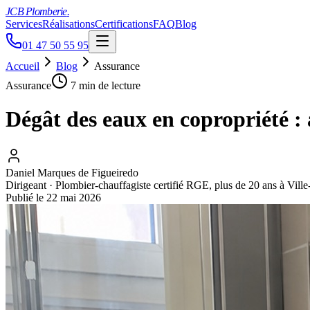
JCB Plomberie
.
Services
Réalisations
Certifications
FAQ
Blog
01 47 50 55 95
Accueil
Blog
Assurance
Assurance
7 min
de lecture
Dégât des eaux en copropriété :
Daniel Marques de Figueiredo
Dirigeant · Plombier-chauffagiste certifié RGE, plus de 20 ans à Vill
Publié le
22 mai 2026